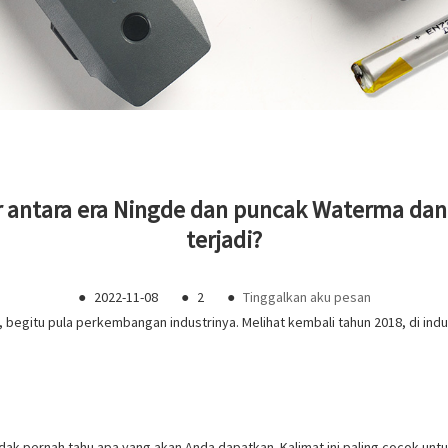
r antara era Ningde dan puncak Waterma da
terjadi?
●
2022-11-08
●
2
●
Tinggalkan aku pesan
, begitu pula perkembangan industrinya. Melihat kembali tahun 2018, di indu
tidak pernah tahu apa yang akan Anda dapatkan. Kalimat ini paling cocok un