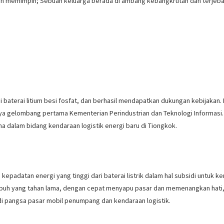
 memimpin; Sebuah keluarga berada di ambang kebangkrutan dan terjebak da
 baterai litium besi fosfat, dan berhasil mendapatkan dukungan kebijaka
daya gelombang pertama Kementerian Perindustrian dan Teknologi Informasi
dalam bidang kendaraan logistik energi baru di Tiongkok.
padatan energi yang tinggi dari baterai listrik dalam hal subsidi untuk ke
mpuh yang tahan lama, dengan cepat menyapu pasar dan memenangkan hati, 
di pangsa pasar mobil penumpang dan kendaraan logistik.