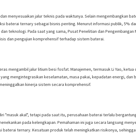
an menyesuaikan jalur teknis pada waktunya. Selain mengembangkan baterai
 baterai ternary sebagai bisnis penting. Menurut informasi publik, 5% da
dan teknologi. Pada saat yang sama, Pusat Penelitian dan Pengembangan 
isis dan pengujian komprehensif terhadap sistem baterai.
as mengambil jalur litium besi fosfat. Manajemen, termasuk Li Yao, ketua
 yang mengintegrasikan keselamatan, masa pakai, kepadatan energi, dan b
eninggalkan kinerja sistem secara komprehensif.
 "masuk akal", tetapi pada saat itu, perusahaan baterai terlalu bergantun
a menekankan pada kelengkapan. Pemahaman ini juga secara langsung men
 baterai ternary. Kesatuan produk telah meningkatkan risikonya, sehingg