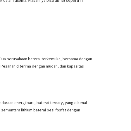
lam dilema. Alasannya bisa dilihat seperti ini.
n. Dua perusahaan baterai terkemuka, bersama dengan
. Pesanan diterima dengan mudah, dan kapasitas
ndaraan energi baru, baterai ternary, yang dikenal
sementara lithium baterai besi fosfat dengan