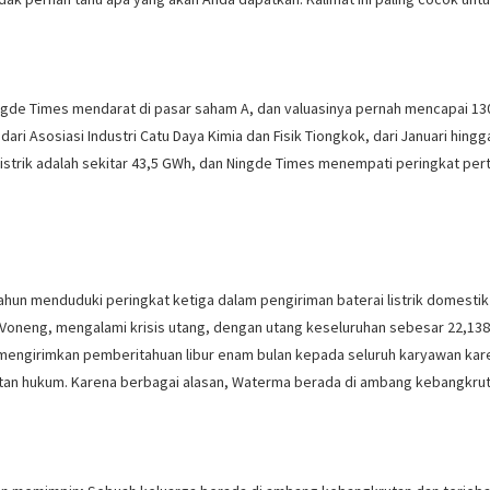
ingde Times mendarat di pasar saham A, dan valuasinya pernah mencapai 130 m
ari Asosiasi Industri Catu Daya Kimia dan Fisik Tiongkok, dari Januari hing
 listrik adalah sekitar 43,5 GWh, dan Ningde Times menempati peringkat pe
ahun menduduki peringkat ketiga dalam pengiriman baterai listrik domestik 
 Voneng, mengalami krisis utang, dengan utang keseluruhan sebesar 22,138 
a mengirimkan pemberitahuan libur enam bulan kepada seluruh karyawan kar
tutan hukum. Karena berbagai alasan, Waterma berada di ambang kebangkrut