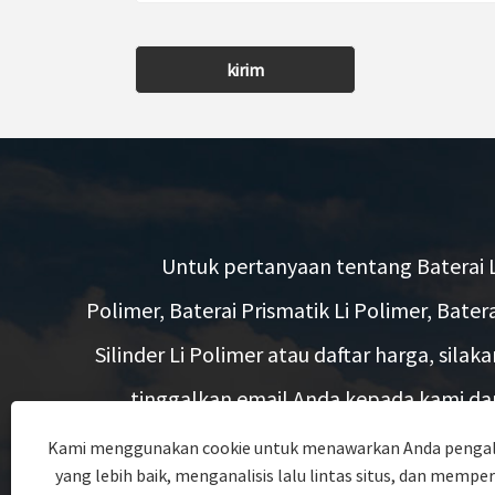
kirim
Untuk pertanyaan tentang Baterai L
Polimer, Baterai Prismatik Li Polimer, Batera
Silinder Li Polimer atau daftar harga, silaka
tinggalkan email Anda kepada kami da
kami akan menghubungi Anda dalam wakt
Kami menggunakan cookie untuk menawarkan Anda penga
yang lebih baik, menganalisis lalu lintas situs, dan mempe
24 jam