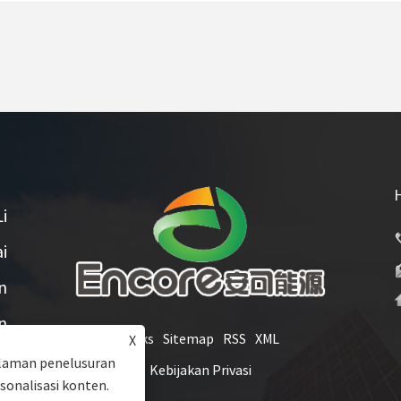
i
i
n
n
Links
Sitemap
RSS
XML
X
u
laman penelusuran
Kebijakan Privasi
rsonalisasi konten.
.