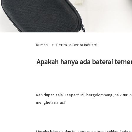
Rumah
>
Berita
>
Berita Industri
Apakah hanya ada baterai terne
Kehidupan selalu seperti ini, bergelombang, naik turun
menghela nafas?
Mereka bilang hidup itu seperti sekotak coklat. Anda 