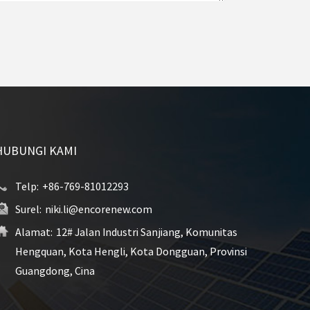
HUBUNGI KAMI
Telp:
+86-769-81012293
Surel:
niki.li@encorenew.com
Alamat:
12# Jalan Industri Sanjiang, Komunitas
Hengquan, Kota Hengli, Kota Dongguan, Provinsi
Guangdong, Cina