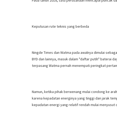
Pada tahun 2018, satu perusahaan mencapai puncak dan
Keputusan rute teknis yang berbeda
Ningde Times dan Watma pada awalnya dimulai sebagai
BYD dan lainnya, masuk dalam "daftar putih" baterai 
terpasang Watma pernah menempati peringkat pertama 
Namun, ketika pihak berwenang mulai condong ke arah ke
karena kepadatan energinya yang tinggi dan jarak te
kepadatan energi yang relatif rendah mulai menyusut 