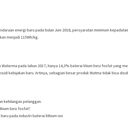
endaraan energi baru pada bulan Juni 2018, persyaratan minimum kepadatan e
kkan menjadi 115Wh/kg.
 oleh Waterma pada tahun 2017, hanya 14,3% baterai litium besi fosfat yang 
idi kebijakan baru. Artinya, sebagian besar produk Watma tidak bisa disub
un kehilangan pelanggan.
thium besi fosfat?
aru pada industri baterai lithium ion