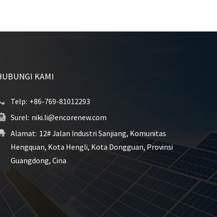
HUBUNGI KAMI
Telp:
+86-769-81012293
Surel:
niki.li@encorenew.com
Alamat:
12# Jalan Industri Sanjiang, Komunitas
Hengquan, Kota Hengli, Kota Dongguan, Provinsi
Guangdong, Cina