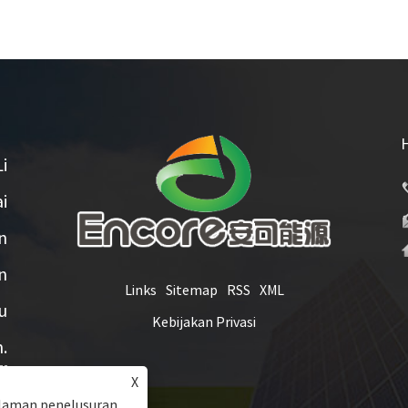
i
i
n
n
Links
Sitemap
RSS
XML
u
Kebijakan Privasi
.
X
laman penelusuran