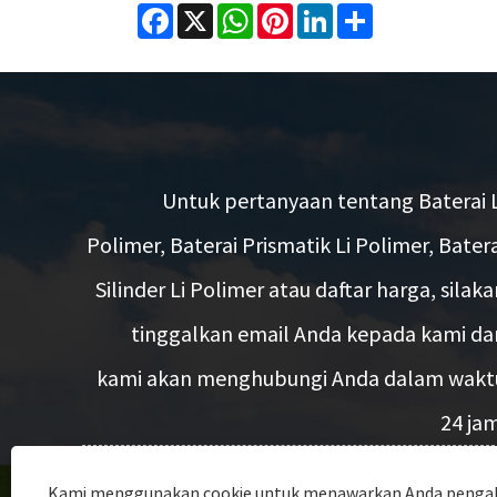
Facebook
X
WhatsApp
Pinterest
LinkedIn
Share
Untuk pertanyaan tentang Baterai L
Polimer, Baterai Prismatik Li Polimer, Batera
Silinder Li Polimer atau daftar harga, silaka
tinggalkan email Anda kepada kami da
kami akan menghubungi Anda dalam wakt
24 jam
Kami menggunakan cookie untuk menawarkan Anda penga