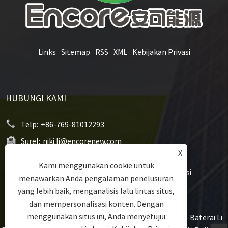
Links
Sitemap
RSS
XML
Kebijakan Privasi
HUBUNGI KAMI
Telp:
+86-769-81012293
Surel:
niki.li@encorenew.com
X
Alamat:
12# Jalan Industri Sanjiang, Komunitas
Kami menggunakan cookie untuk
Hengquan, Kota Hengli, Kota Dongguan, Provinsi
menawarkan Anda pengalaman penelusuran
Guangdong, Cina
yang lebih baik, menganalisis lalu lintas situs,
dan mempersonalisasi konten. Dengan
menggunakan situs ini, Anda menyetujui
Hak Cipta © 2022 Dongguan Encore Energy Co., Ltd. - Baterai Li