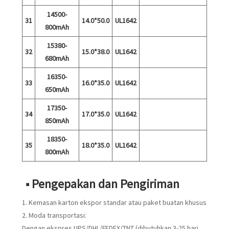
14500-
31
14.0*50.0
UL1642
800mAh
15380-
32
15.0*38.0
UL1642
680mAh
16350-
33
16.0*35.0
UL1642
650mAh
17350-
34
17.0*35.0
UL1642
850mAh
18350-
35
18.0*35.0
UL1642
800mAh
■ Pengepakan dan Pengiriman
1. Kemasan karton ekspor standar atau paket buatan khusus
2. Moda transportasi:
Dengan ekspres UPS/DHL/FEDEX/TNT (dibutuhkan 3-25 hari