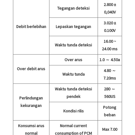
2.800 ±
Tegangan deteksi
0,040V
3.020 ±
Debit berlebihan
Lepaskan tegangan
0.100V
16.00 ~
Waktu tunda deteksi
24.00 ms
Over arus
1.0 ～ 4.50a
Over debit arus
4.80 ～
Waktu tunda
7.20ms
Waktu tunda deteksi
280 ～
pendek
560US
Perlindungan
kekurangan
Potong
Kondisi rilis
beban
Konsumsi arus
Normal current
Max 7.00
normal
consumption of PCM