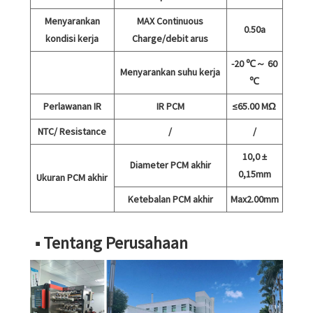
Menyarankan
MAX Continuous
0.50a
kondisi kerja
Charge/debit arus
-20 ℃～ 60
Menyarankan suhu kerja
℃
Perlawanan IR
IR PCM
≤65.00 MΩ
NTC/ Resistance
/
/
10,0 ±
Diameter PCM akhir
0,15mm
Ukuran PCM akhir
Ketebalan PCM akhir
Max2.00mm
■ Tentang Perusahaan