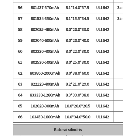
56
801437-370mAh
8.1*14.0*37.5
UL1642
3a debit
57
801534-350mAh
8.1*15.5*34.5
UL1642
3a debit
58
802035-480mAh
8.0*20.0*33.0
UL1642
59
802040-600mAh
8.0*20.0*40.0
UL1642
60
802230-400mAh
8.0*22.0*30.0
UL1642
61
802530-500mAh
8.0*25.0*30.0
UL1642
62
803860-2000mAh
8.0*38.0*60.0
UL1642
63
822129-400mAh
8.2*21.0*29.0
UL1642
64
833338-1280mAh
8.3*33.0*38.0
UL1642
65
102020-300mAh
10.0*20.0*20.5
UL1642
66
103450-1800mAh
10.0*34.0*50.0
UL1642
Baterai silindris