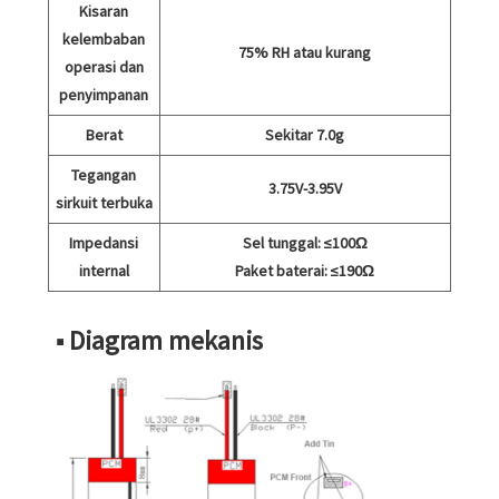
Kisaran
kelembaban
75% RH atau kurang
operasi dan
penyimpanan
Berat
Sekitar 7.0g
Tegangan
3.75V-3.95V
sirkuit terbuka
Impedansi
Sel tunggal: ≤100Ω
internal
Paket baterai: ≤190Ω
■ Diagram mekanis