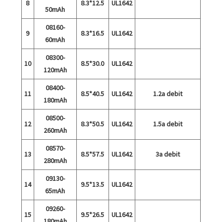
8
8.3*12.5
UL1642
50mAh
08160-
9
8.3*16.5
UL1642
60mAh
08300-
10
8.5*30.0
UL1642
120mAh
08400-
11
8.5*40.5
UL1642
1.2a debit
180mAh
08500-
12
8.3*50.5
UL1642
1.5a debit
260mAh
08570-
13
8.5*57.5
UL1642
3a debit
280mAh
09130-
14
9.5*13.5
UL1642
65mAh
09260-
15
9.5*26.5
UL1642
180mAh