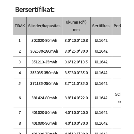
Bersertifikat:
Ukuran (d*l)
TIDAK
Silinder/kapasitas
Sertifikasi
Perkataan
mm
1
302020-80mAh
3.0*20.0*20.8
UL1642
2
302530-180mAh
3.0*25.0*30.0
UL1642
3
351213-35mAh
3.6*12.0*13.5
UL1642
4
353035-350mAh
3.5*30.0*35.0
UL1642
5
372135-250mAh
3.7*21.0*35.0
UL1642
5C biaya
6
381424-80mAh
3.8*14.0*22.0
UL1642
cepat
7
401020-50mAh
4.0*10.0*20.0
UL1642
8
401030-90mAh
4.0*10.0*30.0
UL1642