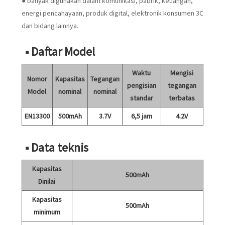
● banyak digunakan dalam komunikasi, pabrik, keuangan,
energi pencahayaan, produk digital, elektronik konsumen 3C
dan bidang lainnya.
■ Daftar Model
Waktu
Mengisi
Nomor
Kapasitas
Tegangan
pengisian
tegangan
Model
nominal
nominal
standar
terbatas
EN13300
500mAh
3.7V
6,5 jam
4.2V
■ Data teknis
Kapasitas
500mAh
Dinilai
Kapasitas
500mAh
minimum