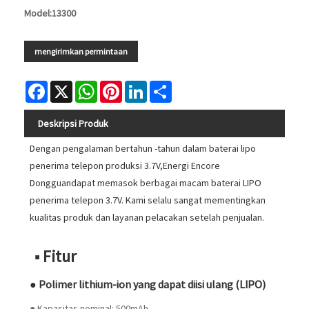
Model:13300
mengirimkan permintaan
Facebook
X
WhatsApp
Pinterest
LinkedIn
Share
Deskripsi Produk
Dengan pengalaman bertahun -tahun dalam baterai lipo
penerima telepon produksi 3.7V,
Energi Encore
Dongguan
dapat memasok berbagai macam baterai LIPO
penerima telepon 3.7V. Kami selalu sangat mementingkan
kualitas produk dan layanan pelacakan setelah penjualan.
■ Fitur
● Polimer lithium-ion yang dapat diisi ulang (LIPO)
● Kapasitas nominal: 500mAh