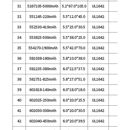
31
5267105-5000mAh
5.2*67.0*105.0
UL1642
32
551245-220mAh
5.5*12.0*45.0
UL1642
33
552530-410mAh
5.5*25.0*30.5
UL1642
34
553825-500mAh
5.5*38.0*25.0
UL1642
35
554270-1900mAh
5.5*42.0*70.0
UL1642
36
581038-180mAh
5.8*10.0*38.0
UL1642
37
582235-380mAh
6.0*22.5*37.5
UL1642
38
582751-825mAh
5.8*27.0*51.0
UL1642
39
601818-140mAh
6.0*18.0*18.0
UL1642
40
602025-250mAh
6.0*20.0*25.5
UL1642
41
602030-300mAh
6.0*20.0*30.5
UL1642
42
602040-450mAh
6.0*20.0*39.5
UL1642