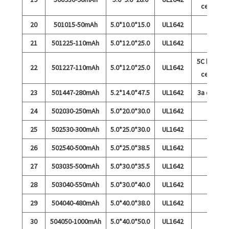
cepat
20
501015-50mAh
5.0*10.0*15.0
UL1642
21
501225-110mAh
5.0*12.0*25.0
UL1642
5C biaya
22
501227-110mAh
5.0*12.0*25.0
UL1642
cepat
23
501447-280mAh
5.2*14.0*47.5
UL1642
3a debit
24
502030-250mAh
5.0*20.0*30.0
UL1642
25
502530-300mAh
5.0*25.0*30.0
UL1642
26
502540-500mAh
5.0*25.0*38.5
UL1642
27
503035-500mAh
5.0*30.0*35.5
UL1642
28
503040-550mAh
5.0*30.0*40.0
UL1642
29
504040-480mAh
5.0*40.0*38.0
UL1642
30
504050-1000mAh
5.0*40.0*50.0
UL1642