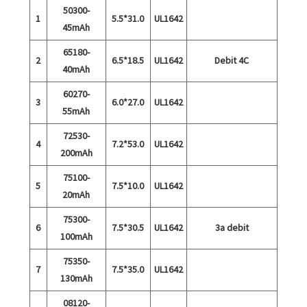
50300-
1
5.5*31.0
UL1642
45mAh
65180-
2
6.5*18.5
UL1642
Debit 4C
40mAh
60270-
3
6.0*27.0
UL1642
55mAh
72530-
4
7.2*53.0
UL1642
200mAh
75100-
5
7.5*10.0
UL1642
20mAh
75300-
6
7.5*30.5
UL1642
3a debit
100mAh
75350-
7
7.5*35.0
UL1642
130mAh
08120-