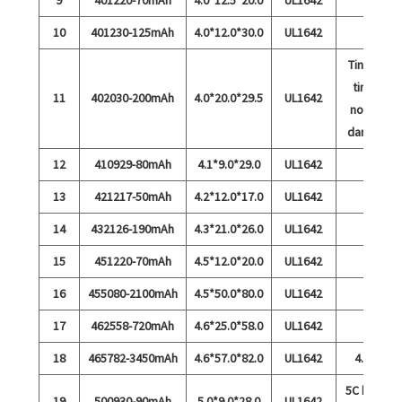
9
401220-70mAh
4.0*12.5*20.0
UL1642
10
401230-125mAh
4.0*12.0*30.0
UL1642
Tingkat
tinggi
11
402030-200mAh
4.0*20.0*29.5
UL1642
normal
dan 15c
12
410929-80mAh
4.1*9.0*29.0
UL1642
13
421217-50mAh
4.2*12.0*17.0
UL1642
14
432126-190mAh
4.3*21.0*26.0
UL1642
15
451220-70mAh
4.5*12.0*20.0
UL1642
16
455080-2100mAh
4.5*50.0*80.0
UL1642
17
462558-720mAh
4.6*25.0*58.0
UL1642
18
465782-3450mAh
4.6*57.0*82.0
UL1642
4.35v
5C biaya
19
500930-90mAh
5.0*9.0*28.0
UL1642