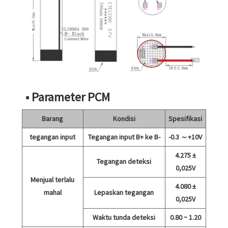
■ Parameter PCM
Barang
Kondisi
Spesifikasi
tegangan input
Tegangan input B+ ke B-
-0.3 ～+10V
4.275 ±
Tegangan deteksi
0,025V
Menjual terlalu
4.080 ±
mahal
Lepaskan tegangan
0,025V
Waktu tunda deteksi
0.80 ~ 1.20