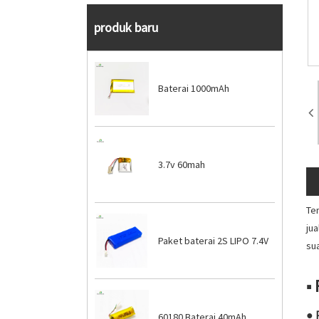
produk baru
Baterai 1000mAh
3.7v 60mah
Tem
ju
Paket baterai 2S LIPO 7.4V
su
■ 
● 
60180 Baterai 40mAh