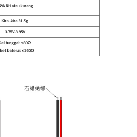
5% RH atau kurang
Kira -kira 31.5g
3.75V-3.95V
Sel tunggal: ≤80Ω
ket baterai: ≤160Ω