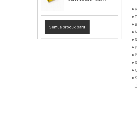
● 
● 
● B
Semua produk baru
● 
● 
● 
● 
● 
● G
● S