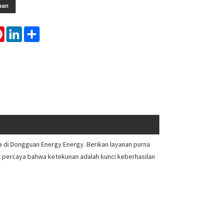
aan
tsApp
Pinterest
LinkedIn
Share
ina di Dongguan Energy Energy. Berikan layanan purna
at percaya bahwa ketekunan adalah kunci keberhasilan