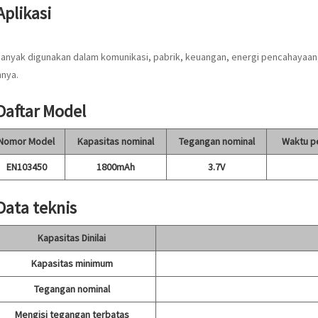
Aplikasi
banyak digunakan dalam komunikasi, pabrik, keuangan, energi pencahayaan,
nnya.
 Daftar Model
Nomor Model
Kapasitas nominal
Tegangan nominal
Waktu p
EN103450
1800mAh
3.7V
 Data teknis
Kapasitas Dinilai
Kapasitas minimum
Tegangan nominal
Mengisi tegangan terbatas