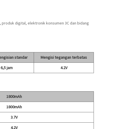
 produk digital, elektronik konsumen 3C dan bidang
engisian standar
Mengisi tegangan terbatas
6,5 jam
4.2V
1800mAh
1800mAh
3.7V
4.2V