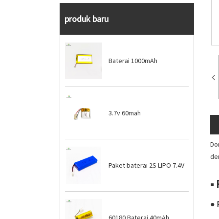
produk baru
Baterai 1000mAh
3.7v 60mah
Do
de
Paket baterai 2S LIPO 7.4V
■ 
● 
60180 Baterai 40mAh