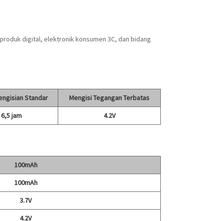
produk digital, elektronik konsumen 3C, dan bidang
ngisian Standar
Mengisi Tegangan Terbatas
6,5 jam
4.2V
100mAh
100mAh
3.7V
4.2V