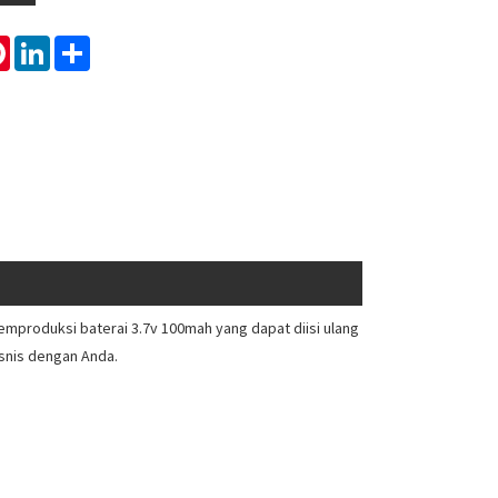
tsApp
Pinterest
LinkedIn
Share
produksi baterai 3.7v 100mah yang dapat diisi ulang
snis dengan Anda.