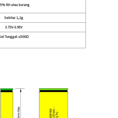
5% RH atau kurang
Sekitar 1,2g
3.75V-3.95V
Sel Tunggal: ≤500Ω