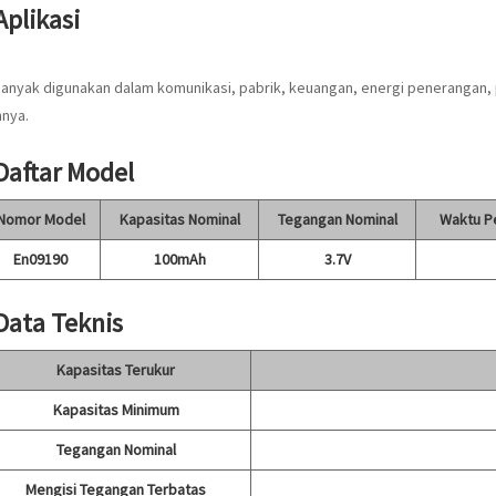
Aplikasi
Banyak digunakan dalam komunikasi, pabrik, keuangan, energi penerangan, 
nnya.
 Daftar Model
Nomor Model
Kapasitas Nominal
Tegangan Nominal
Waktu Pe
En09190
100mAh
3.7V
 Data Teknis
Kapasitas Terukur
Kapasitas Minimum
Tegangan Nominal
Mengisi Tegangan Terbatas