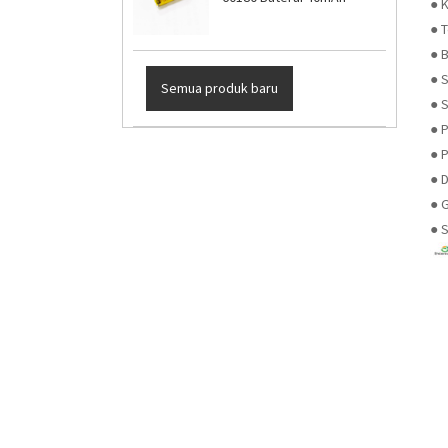
● 
● 
● B
● 
Semua produk baru
● 
● 
● 
● 
● G
● S