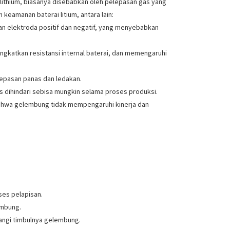
lithium, biasanya disebabkan oleh pelepasan gas yang
eamanan baterai litium, antara lain:
an elektroda positif dan negatif, yang menyebabkan
ingkatkan resistansi internal baterai, dan memengaruhi
lepasan panas dan ledakan.
s dihindari sebisa mungkin selama proses produksi.
 bahwa gelembung tidak mempengaruhi kinerja dan
ses pelapisan.
embung.
ngi timbulnya gelembung.