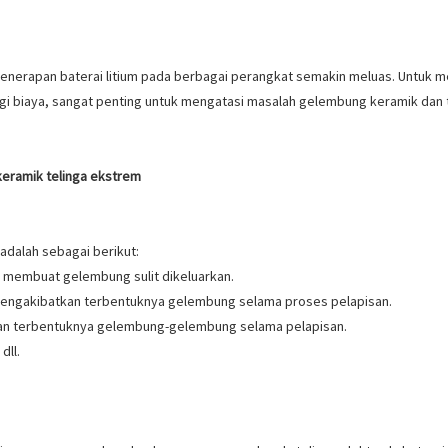
nerapan baterai litium pada berbagai perangkat semakin meluas. Untuk m
ngi biaya, sangat penting untuk mengatasi masalah gelembung keramik dan 
keramik telinga ekstrem
adalah sebagai berikut:
an membuat gelembung sulit dikeluarkan.
l mengakibatkan terbentuknya gelembung selama proses pelapisan.
an terbentuknya gelembung-gelembung selama pelapisan.
dll.