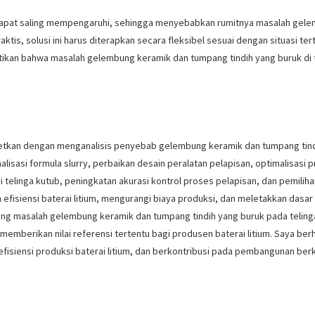
dapat saling mempengaruhi, sehingga menyebabkan rumitnya masalah gele
aktis, solusi ini harus diterapkan secara fleksibel sesuai dengan situasi t
an bahwa masalah gelembung keramik dan tumpang tindih yang buruk di tel
rgetkan dengan menganalisis penyebab gelembung keramik dan tumpang tind
malisasi formula slurry, perbaikan desain peralatan pelapisan, optimalisas
telinga kutub, peningkatan akurasi kontrol proses pelapisan, dan pemilihan
efisiensi baterai litium, mengurangi biaya produksi, dan meletakkan dasar 
ang masalah gelembung keramik dan tumpang tindih yang buruk pada telinga 
memberikan nilai referensi tertentu bagi produsen baterai litium. Saya be
isiensi produksi baterai litium, dan berkontribusi pada pembangunan berkel