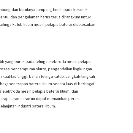
mbung dan buruknya tumpang tindih pada keramik
ertentu, dan pengalaman harus terus dirangkum untuk
inga kutub litium mesin pelapis baterai diselesaikan
ih yang buruk pada telinga elektroda mesin pelapis
i proses pencampuran slurry, pengendalian lingkungan
 kualitas tinggi. bahan telinga kutub. Langkah-langkah
bagi penerapan baterai litium secara luas di berbagai
elektroda mesin pelapis baterai litium, dan
rharap saran-saran ini dapat memainkan peran
anjutan industri baterai litium.