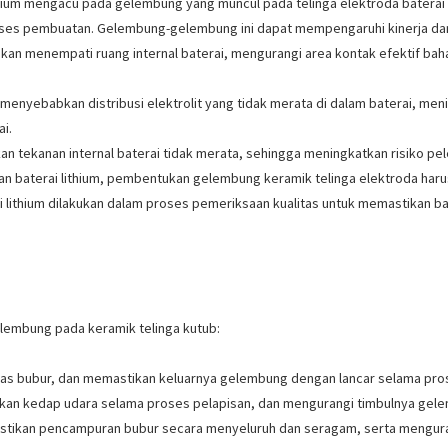
thium mengacu pada gelembung yang muncul pada telinga elektroda baterai 
roses pembuatan. Gelembung-gelembung ini dapat mempengaruhi kinerja dan k
kan menempati ruang internal baterai, mengurangi area kontak efektif bah
 menyebabkan distribusi elektrolit yang tidak merata di dalam baterai, men
i.
 tekanan internal baterai tidak merata, sehingga meningkatkan risiko pe
an baterai lithium, pembentukan gelembung keramik telinga elektroda haru
ai lithium dilakukan dalam proses pemeriksaan kualitas untuk memastikan
elembung pada keramik telinga kutub:
itas bubur, dan memastikan keluarnya gelembung dengan lancar selama pro
tkan kedap udara selama proses pelapisan, dan mengurangi timbulnya gel
stikan pencampuran bubur secara menyeluruh dan seragam, serta mengura