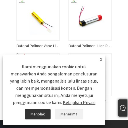
Baterai Polimer Vape Li 100mah
Baterai Polimer Li-ion Rokok Elektrik UL
X
Kami menggunakan cookie untuk
menawarkan Anda pengalaman penelusuran
yang lebih baik, menganalisis lalu lintas situs,
dan mempersonalisasi konten. Dengan
menggunakan situs ini, Anda menyetujui
Baterai Isi Ulang Li-polimer 3,7 V
Baterai Polimer Li Rokok Elektrik 120mah
penggunaan cookie kami.
Kebijakan Privasi
Menolak
Menerima