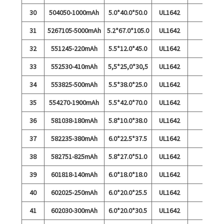
30
504050-1000mAh
5.0*40.0*50.0
UL1642
31
5267105-5000mAh
5.2*67.0*105.0
UL1642
32
551245-220mAh
5.5*12.0*45.0
UL1642
33
552530-410mAh
5,5*25,0*30,5
UL1642
34
553825-500mAh
5.5*38.0*25.0
UL1642
35
554270-1900mAh
5.5*42.0*70.0
UL1642
36
581038-180mAh
5.8*10.0*38.0
UL1642
37
582235-380mAh
6.0*22.5*37.5
UL1642
38
582751-825mAh
5.8*27.0*51.0
UL1642
39
601818-140mAh
6.0*18.0*18.0
UL1642
40
602025-250mAh
6.0*20.0*25.5
UL1642
41
602030-300mAh
6.0*20.0*30.5
UL1642