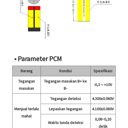
■ Parameter PCM
Barang
Kondisi
Spesifikasi
Tegangan
Tegangan masukan B+ ke
-0,3～+10V
masukan
B-
Tegangan deteksi
4.300±0.060V
Menjual terlalu
Lepaskan tegangan
4.100±0.060V
mahal
0,08~0,20
Waktu tunda deteksi
detik