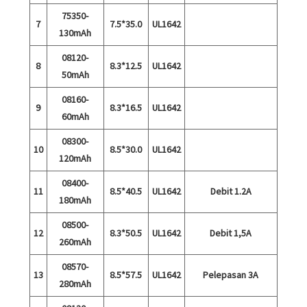
75350-
7
7.5*35.0
UL1642
130mAh
08120-
8
8.3*12.5
UL1642
50mAh
08160-
9
8.3*16.5
UL1642
60mAh
08300-
10
8.5*30.0
UL1642
120mAh
08400-
11
8.5*40.5
UL1642
Debit 1.2A
180mAh
08500-
12
8.3*50.5
UL1642
Debit 1,5A
260mAh
08570-
13
8.5*57.5
UL1642
Pelepasan 3A
280mAh