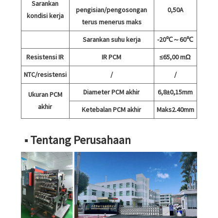
Sarankan
pengisian/pengosongan
0,50A
kondisi kerja
terus menerus maks
Sarankan suhu kerja
-20℃～60℃
Resistensi IR
IR PCM
≤65,00 mΩ
NTC/resistensi
/
/
Diameter PCM akhir
6,8±0,15mm
Ukuran PCM
akhir
Ketebalan PCM akhir
Maks2.40mm
■ Tentang Perusahaan