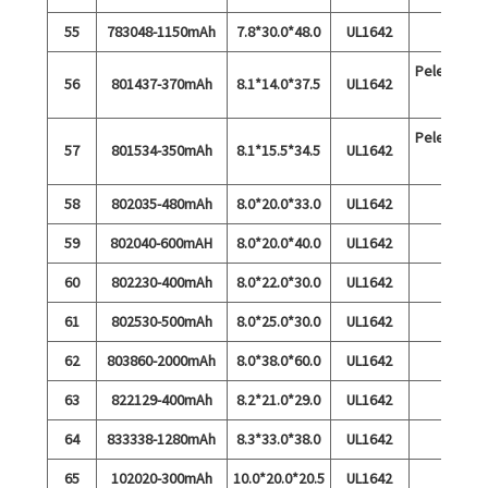
55
783048-1150mAh
7.8*30.0*48.0
UL1642
Pelepasan
56
801437-370mAh
8.1*14.0*37.5
UL1642
3A
Pelepasan
57
801534-350mAh
8.1*15.5*34.5
UL1642
3A
58
802035-480mAh
8.0*20.0*33.0
UL1642
59
802040-600mAH
8.0*20.0*40.0
UL1642
60
802230-400mAh
8.0*22.0*30.0
UL1642
61
802530-500mAh
8.0*25.0*30.0
UL1642
62
803860-2000mAh
8.0*38.0*60.0
UL1642
63
822129-400mAh
8.2*21.0*29.0
UL1642
64
833338-1280mAh
8.3*33.0*38.0
UL1642
65
102020-300mAh
10.0*20.0*20.5
UL1642