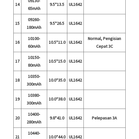
09130-
14
9.5*13.5
UL1642
65mAh
09260-
15
9.5*26.5
UL1642
180mAh
10100-
Normal, Pengisian
16
10.5*11.0
UL1642
60mAh
Cepat 3C
10150-
17
10.5*15.0
UL1642
80mAh
10350-
18
10.0*35.0
UL1642
300mAh
10380-
19
10.0*38.0
UL1642
300mAh
10400-
20
9.8*41.0
UL1642
Pelepasan 3A
280mAh
10440-
21
10.0*44.0
UL1642