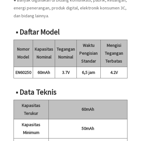
● Banyak digunakan di bidang komunikasi, pabrik, keuangan,
energi penerangan, produk digital, elektronik konsumen 3C,
dan bidang lainnya.
■ Daftar Model
Waktu
Mengisi
Nomor
Kapasitas
Tegangan
Pengisian
Tegangan
Model
Nominal
Nominal
Standar
Terbatas
EN60250
60mAh
3.7V
6,5 jam
4.2V
■ Data Teknis
Kapasitas
60mAh
Terukur
Kapasitas
50mAh
Minimum