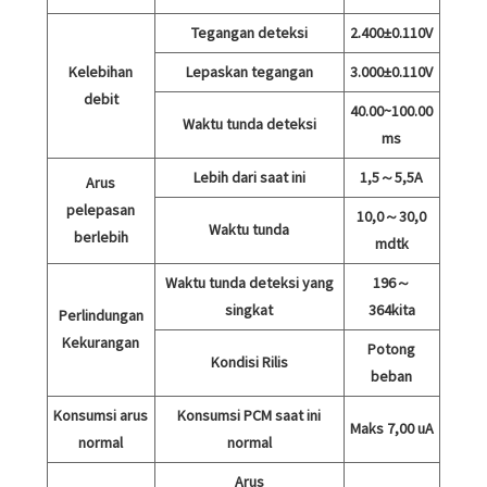
Tegangan deteksi
2.400±0.110V
Kelebihan
Lepaskan tegangan
3.000±0.110V
debit
40.00~100.00
Waktu tunda deteksi
ms
Lebih dari saat ini
1,5～5,5A
Arus
pelepasan
10,0～30,0
Waktu tunda
berlebih
mdtk
Waktu tunda deteksi yang
196～
singkat
364kita
Perlindungan
Kekurangan
Potong
Kondisi Rilis
beban
Konsumsi arus
Konsumsi PCM saat ini
Maks 7,00 uA
normal
normal
Arus