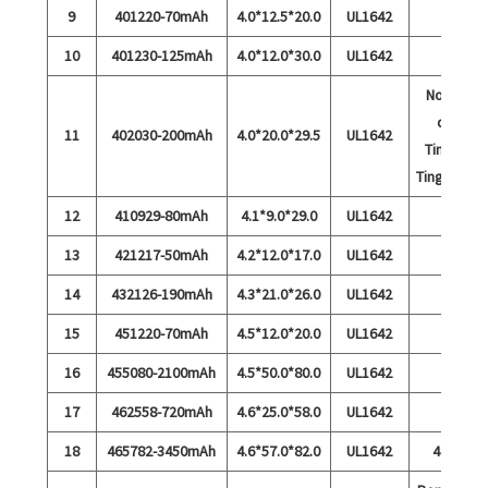
9
401220-70mAh
4.0*12.5*20.0
UL1642
10
401230-125mAh
4.0*12.0*30.0
UL1642
Normal
dan
11
402030-200mAh
4.0*20.0*29.5
UL1642
Tingkat
Tinggi 15C
12
410929-80mAh
4.1*9.0*29.0
UL1642
13
421217-50mAh
4.2*12.0*17.0
UL1642
14
432126-190mAh
4.3*21.0*26.0
UL1642
15
451220-70mAh
4.5*12.0*20.0
UL1642
16
455080-2100mAh
4.5*50.0*80.0
UL1642
17
462558-720mAh
4.6*25.0*58.0
UL1642
18
465782-3450mAh
4.6*57.0*82.0
UL1642
4.35V