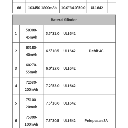
66
103450-1800mAh
10.0*34.0*50.0
UL1642
Baterai Silinder
50300-
1
5.5*31.0
UL1642
45mAh
65180-
2
6.5*18.5
UL1642
Debit 4C
40mAh
60270-
3
6.0*27.0
UL1642
55mAh
72530-
4
7.2*53.0
UL1642
200mAh
75100-
5
7.5*10.0
UL1642
20mAh
75300-
6
7.5*30.5
UL1642
Pelepasan 3A
100mAh