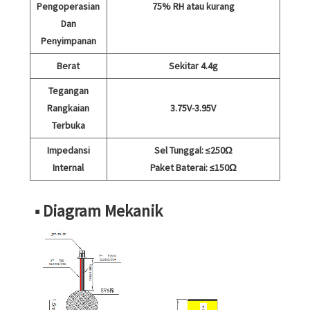
Pengoperasian
75% RH atau kurang
Dan
Penyimpanan
Berat
Sekitar 4.4g
Tegangan
Rangkaian
3.75V-3.95V
Terbuka
Impedansi
Sel Tunggal: ≤250Ω
Internal
Paket Baterai: ≤150Ω
■ Diagram Mekanik