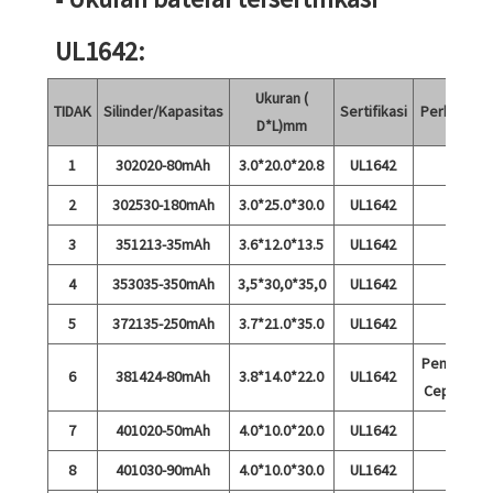
UL1642:
Ukuran (
TIDAK
Silinder/Kapasitas
Sertifikasi
Perkataan
D*L)mm
1
302020-80mAh
3.0*20.0*20.8
UL1642
2
302530-180mAh
3.0*25.0*30.0
UL1642
3
351213-35mAh
3.6*12.0*13.5
UL1642
4
353035-350mAh
3,5*30,0*35,0
UL1642
5
372135-250mAh
3.7*21.0*35.0
UL1642
Pengisian
6
381424-80mAh
3.8*14.0*22.0
UL1642
Cepat 5C
7
401020-50mAh
4.0*10.0*20.0
UL1642
8
401030-90mAh
4.0*10.0*30.0
UL1642