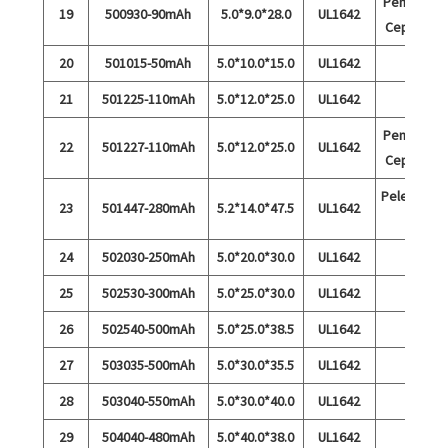
Pengisian
19
500930-90mAh
5.0*9.0*28.0
UL1642
Cepat 5C
20
501015-50mAh
5.0*10.0*15.0
UL1642
21
501225-110mAh
5.0*12.0*25.0
UL1642
Pengisian
22
501227-110mAh
5.0*12.0*25.0
UL1642
Cepat 5C
Pelepasan
23
501447-280mAh
5.2*14.0*47.5
UL1642
3A
24
502030-250mAh
5.0*20.0*30.0
UL1642
25
502530-300mAh
5.0*25.0*30.0
UL1642
26
502540-500mAh
5.0*25.0*38.5
UL1642
27
503035-500mAh
5.0*30.0*35.5
UL1642
28
503040-550mAh
5.0*30.0*40.0
UL1642
29
504040-480mAh
5.0*40.0*38.0
UL1642