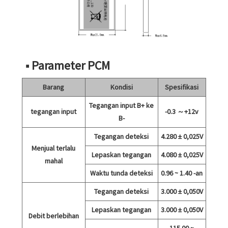
■ Parameter PCM
Barang
Kondisi
Spesifikasi
Tegangan input B+ ke
tegangan input
-0.3 ～+12v
B-
Tegangan deteksi
4.280 ± 0,025V
Menjual terlalu
Lepaskan tegangan
4.080 ± 0,025V
mahal
Waktu tunda deteksi
0.96 ~ 1.40 -an
Tegangan deteksi
3.000 ± 0,050V
Lepaskan tegangan
3.000 ± 0,050V
Debit berlebihan
115.00 ~