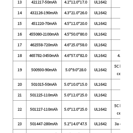
13
421217-50mAh
4.2*12.0*17.0
UL1642
14
432126-190mAh
4.3*21.0*26.0
UL1642
15
451220-70mAh
4.5*12.0*20.0
UL1642
16
455080-2100mAh
4.5*50.0*80.0
UL1642
17
462558-720mAh
4.6*25.0*58.0
UL1642
18
465782-3450mAh
4.6*57.0*82.0
UL1642
4.35v
5C biaya
19
500930-90mAh
5.0*9.0*28.0
UL1642
cepat
20
501015-50mAh
5.0*10.0*15.0
UL1642
21
501225-110mAh
5.0*12.0*25.0
UL1642
5C biaya
22
501227-110mAh
5.0*12.0*25.0
UL1642
cepat
23
501447-280mAh
5.2*14.0*47.5
UL1642
3a debit