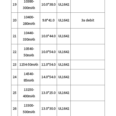
10380-
19
10.0*38.0
UL1642
300mAh
10400-
20
9.8*41.0
UL1642
3a debit
280mAh
10440-
21
10.0*44.0
UL1642
330mAh
10540-
22
10.0*54.0
UL1642
50mAh
23
1254-50mAh
12.0*54.0
UL1642
14540-
24
14.0*54.0
UL1642
85mAh
13250-
25
13.0*25.0
UL1642
400mAh
13300-
26
13.0*30.0
UL1642
500mAh