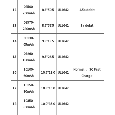
08500-
12
8.3*50.5
UL1642
1.5a debit
260mAh
08570-
13
8.5*57.5
UL1642
3a debit
280mAh
09130-
14
9.5*13.5
UL1642
65mAh
09260-
15
9.5*26.5
UL1642
180mAh
10100-
Normal ， 3C Fast
16
10.5*11.0
UL1642
60mAh
Charge
10150-
17
10.5*15.0
UL1642
80mAh
10350-
18
10.0*35.0
UL1642
300mAh