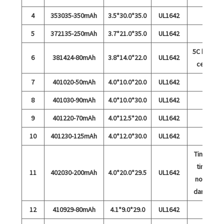
4
353035-350mAh
3.5*30.0*35.0
UL1642
5
372135-250mAh
3.7*21.0*35.0
UL1642
5C biaya
6
381424-80mAh
3.8*14.0*22.0
UL1642
cepat
7
401020-50mAh
4.0*10.0*20.0
UL1642
8
401030-90mAh
4.0*10.0*30.0
UL1642
9
401220-70mAh
4.0*12.5*20.0
UL1642
10
401230-125mAh
4.0*12.0*30.0
UL1642
Tingkat
tinggi
11
402030-200mAh
4.0*20.0*29.5
UL1642
normal
dan 15c
12
410929-80mAh
4.1*9.0*29.0
UL1642