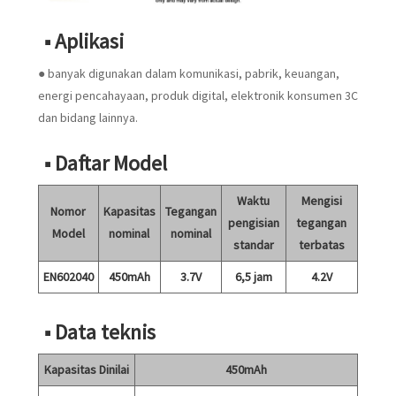
■ Aplikasi
● banyak digunakan dalam komunikasi, pabrik, keuangan,
energi pencahayaan, produk digital, elektronik konsumen 3C
dan bidang lainnya.
■ Daftar Model
Waktu
Mengisi
Nomor
Kapasitas
Tegangan
pengisian
tegangan
Model
nominal
nominal
standar
terbatas
EN602040
450mAh
3.7V
6,5 jam
4.2V
■ Data teknis
Kapasitas Dinilai
450mAh