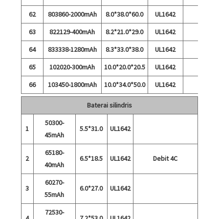
62
803860-2000mAh
8.0*38.0*60.0
UL1642
63
822129-400mAh
8.2*21.0*29.0
UL1642
64
833338-1280mAh
8.3*33.0*38.0
UL1642
65
102020-300mAh
10.0*20.0*20.5
UL1642
66
103450-1800mAh
10.0*34.0*50.0
UL1642
Baterai silindris
50300-
1
5.5*31.0
UL1642
45mAh
65180-
2
6.5*18.5
UL1642
Debit 4C
40mAh
60270-
3
6.0*27.0
UL1642
55mAh
72530-
4
7.2*53.0
UL1642