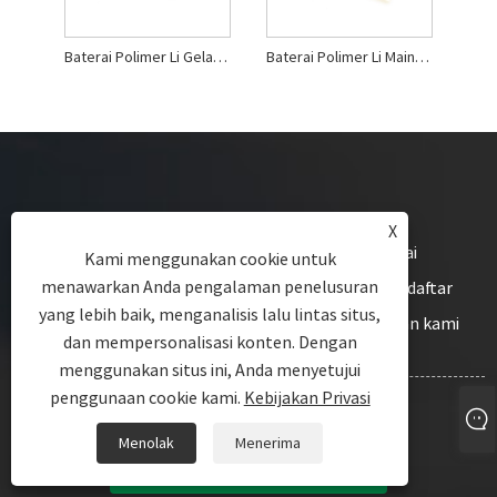
Baterai Polimer Li Gelang Pintar Mini
Baterai Polimer Li Mainan Listrik 50mah
X
Untuk pertanyaan tentang Baterai Li Polimer, Baterai
Kami menggunakan cookie untuk
menawarkan Anda pengalaman penelusuran
Prismatik Li Polimer, Baterai Silinder Li Polimer atau daftar
yang lebih baik, menganalisis lalu lintas situs,
harga, silakan tinggalkan email Anda kepada kami dan kami
dan mempersonalisasi konten. Dengan
akan menghubungi Anda dalam waktu 24 jam.
menggunakan situs ini, Anda menyetujui
penggunaan cookie kami.
Kebijakan Privasi
PERTANYAAN
Menolak
Menerima
SEKARANG