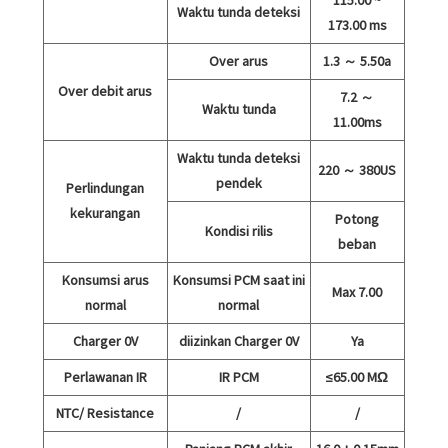
Waktu tunda deteksi
173.00 ms
Over arus
1.3 ～ 5.50a
Over debit arus
7.2 ～
Waktu tunda
11.00ms
Waktu tunda deteksi
220 ～ 380US
pendek
Perlindungan
kekurangan
Potong
Kondisi rilis
beban
Konsumsi arus
Konsumsi PCM saat ini
Max 7.00
normal
normal
Charger 0V
diizinkan Charger 0V
Ya
Perlawanan IR
IR PCM
≤65.00 MΩ
NTC/ Resistance
/
/