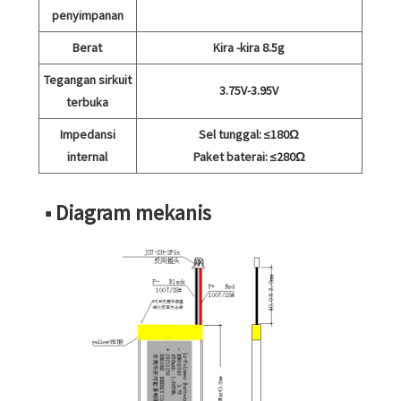
penyimpanan
Berat
Kira -kira 8.5g
Tegangan sirkuit
3.75V-3.95V
terbuka
Impedansi
Sel tunggal: ≤180Ω
internal
Paket baterai: ≤280Ω
■ Diagram mekanis