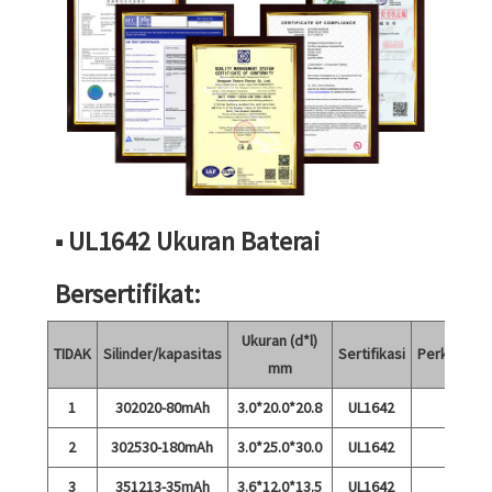
■ UL1642 Ukuran Baterai
Bersertifikat:
Ukuran (d*l)
TIDAK
Silinder/kapasitas
Sertifikasi
Perkataan
mm
1
302020-80mAh
3.0*20.0*20.8
UL1642
2
302530-180mAh
3.0*25.0*30.0
UL1642
3
351213-35mAh
3.6*12.0*13.5
UL1642