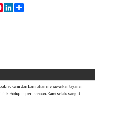
tsApp
Pinterest
LinkedIn
Share
i pabrik kami dan kami akan menawarkan layanan
alah kehidupan perusahaan. Kami selalu sangat