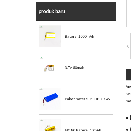
produk baru
Baterai 1000mAh
3.7v 60mah
An
se
Paket baterai 2S LIPO 7.4V
me
■ 
● 
60180 Baterai 40mAh