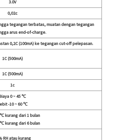
3.0V
0,02c
ingga tegangan terbatas, muatan dengan tegangan
ngga arus end-of-charge.
tan 0,2C (100mA) ke tegangan cut-off pelepasan.
1C (500mA)
1C (500mA)
1c
Biaya 0 ~ 45 ℃
ebit -10 ~ 60 ℃
 ℃ kurang dari 1 bulan
 ℃ kurang dari 6 bulan
 RH atau kurang