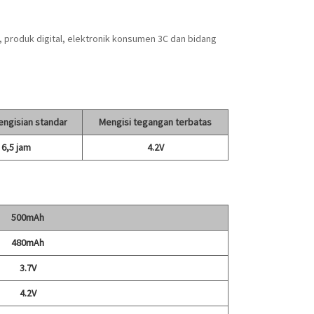
 produk digital, elektronik konsumen 3C dan bidang
engisian standar
Mengisi tegangan terbatas
6,5 jam
4.2V
500mAh
480mAh
3.7V
4.2V