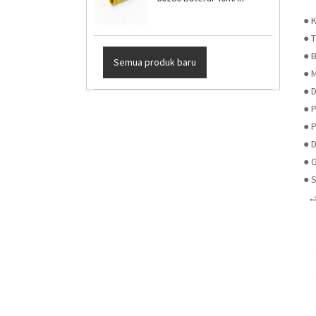
● 
● 
● B
Semua produk baru
● 
● 
● 
● 
● 
● G
● S