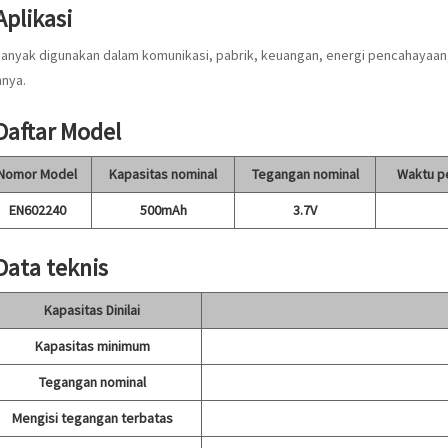
Aplikasi
banyak digunakan dalam komunikasi, pabrik, keuangan, energi pencahayaan,
nnya.
 Daftar Model
Nomor Model
Kapasitas nominal
Tegangan nominal
Waktu p
EN602240
500mAh
3.7V
 Data teknis
Kapasitas Dinilai
Kapasitas minimum
Tegangan nominal
Mengisi tegangan terbatas