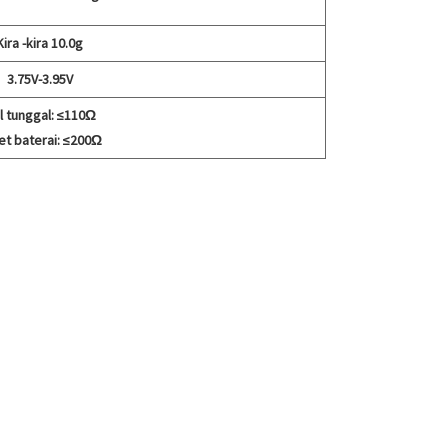
Kira -kira 10.0g
3.75V-3.95V
l tunggal: ≤110Ω
et baterai: ≤200Ω